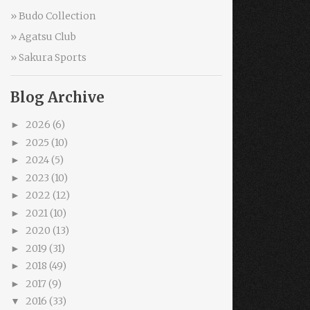
» Budo Collection
» Agatsu Club
» Sakura Sports
Blog Archive
2026
(6)
►
2025
(10)
►
2024
(5)
►
2023
(10)
►
2022
(12)
►
2021
(10)
►
2020
(13)
►
2019
(31)
►
2018
(49)
►
2017
(9)
►
2016
(33)
▼