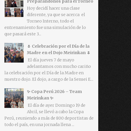
Preparándonos para el Torneo
Hoy decidí hacer una clase
diferente, ya que se acerca el
Torneo Interno, todo el
entrenamiento fue una simulación de lo
que pasará este 3...
🌷 Celebración por el Día de la
Madre en el Dojo Meirinkan 🌷
El día jueves 7 de mayo
adelantamos con mucho cariño
la celebración por el Día de la Madre en
nuestro dojo. El dojo, a cargo de la Sensei E...
✨ Copa Perú 2026 – Team
Meirinkan ✨
El día de ayer Domingo 19 de
Abril, se llevó a cabo la Copa
Perú, reuniendo a más de 800 deportistas de
todo el país, en una jornada llena ...