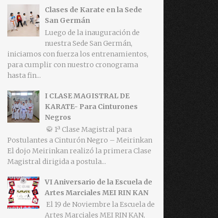
Clases de Karate en la Sede
San Germán
Luego de la inauguración de
nuestra Sede San Germán,
iniciamos con fuerza los entrenamientos,
para cumplir con nuestro cronograma
hasta fin...
I CLASE MAGISTRAL DE
KARATE- Para Cinturones
Negros
🥋 1ª Clase Magistral para
Postulantes a Cinturón Negro – Meirinkan
El dojo Meirinkan realizó la primera Clase
Magistral dirigida a postula...
VI Aniversario de la Escuela de
Artes Marciales MEI RIN KAN
El 19 de Noviembre la Escuela de
Artes Marciales MEI RIN KAN,