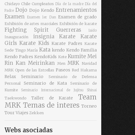
Chiclayo
Chile
Cumpleaños
Día de la madre
Día del
Dojo
Entrenamientos
Dojo Kendo
Padre
Examen
Examen de grado
Examen 1er Dan
Exhibición de artes marciales
Exhibición de karate
Fighting Spirit
Guerreras
Iaido
insignia
Karate
Karate
Inauguración
Girls
Karate Kids
Karate Padres
Karate
Kata
kendo
Kendo Familia
Sede Tingo María
Kumite
Mei
Kendo Padres
KendoKids
Kote
Rin Kan
Meirinkan
MRK
Men
Navidad
Paseos
MRK
Open de las Estrellas
Red Hakama
Relax
Seminario
Seminario de Defensa
Seminario de Kata
Personal
Seminario de
Kumite
Seminario Internacional de Jujitsu
Shinai
Team
Taller de Karate
Taekwondo
MRK
Temas de interes
Torneo
Tour
Viajes
Zekken
Webs asociadas