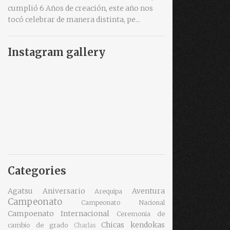
cumplió 6 Años de creación, este año nos
tocó celebrar de manera distinta, pe...
Instagram gallery
Categories
Agatsu
Aniversario
Aventura
Arequipa
Campeonato
Campeonato Nacional
Campoenato Internacional
Ceremonia de
Chicas kendokas
cambio de grado
Charlas