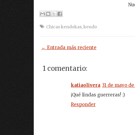
Nue
Chicas kendokas
,
kendo
← Entrada más reciente
1 comentario:
katiaolivera
31 de mayo de 
¡Qué lindas guerreras! :)
Responder