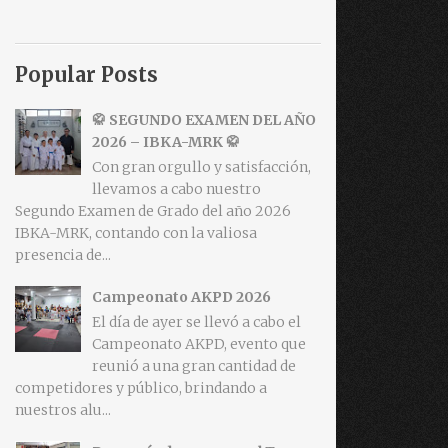
Popular Posts
🥋 SEGUNDO EXAMEN DEL AÑO
2026 – IBKA-MRK 🥋
Con gran orgullo y satisfacción,
llevamos a cabo nuestro
Segundo Examen de Grado del año 2026
IBKA-MRK, contando con la valiosa
presencia de...
Campeonato AKPD 2026
El día de ayer se llevó a cabo el
Campeonato AKPD, evento que
reunió a una gran cantidad de
competidores y público, brindando a
nuestros alu...