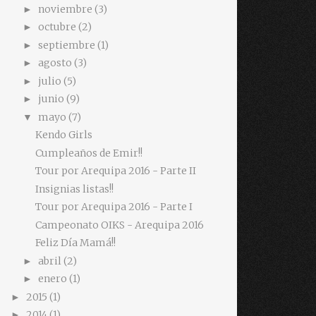
noviembre
(3)
►
octubre
(2)
►
septiembre
(1)
►
agosto
(3)
►
julio
(5)
►
junio
(9)
►
mayo
(7)
▼
Kendo Girls
Cumpleaños de Emir!!
Tour por Arequipa 2016 - Parte II
Insignias listas!!
Tour por Arequipa 2016 - Parte I
Campeonato OIKS - Arequipa 2016
Feliz Día Mamá!!
abril
(2)
►
enero
(1)
►
2015
(1)
►
2014
(1)
►