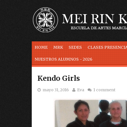
Skip to content
HOME
MRK
SEDES
CLASES PRESENCIA
NUESTROS ALUMNOS - 2026
Kendo Girls
mayo 31, 2016
Eva
1 comment