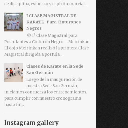
de disciplina, esfuerzo y espíritu marcial...
I CLASE MAGISTRAL DE
KARATE- Para Cinturones
Negros
🥋 1ª Clase Magistral para
Postulantes a Cinturón Negro – Meirinkan
El dojo Meirinkan realizó la primera Clase
Magistral dirigida a postula...
Clases de Karate en la Sede
San Germán
Luego de la inauguración de
nuestra Sede San Germán,
iniciamos con fuerza los entrenamientos,
para cumplir con nuestro cronograma
hasta fin...
Instagram gallery