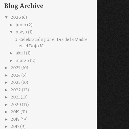
Blog Archive
2026
(6)
▼
junio
(2)
►
mayo
(1)
▼
🌷 Celebración por el Día de la Madre
en el Dojo M...
abril
(1)
►
marzo
(2)
►
2025
(10)
►
2024
(5)
►
2023
(10)
►
2022
(12)
►
2021
(10)
►
2020
(13)
►
2019
(31)
►
2018
(49)
►
2017
(9)
►