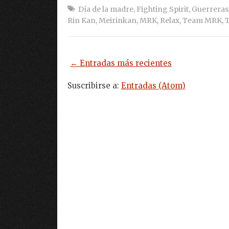
Día de la madre
,
Fighting Spirit
,
Guerreras
Rin Kan
,
Meirinkan
,
MRK
,
Relax
,
Team MRK
,
T
← Entradas más recientes
Suscribirse a:
Entradas (Atom)