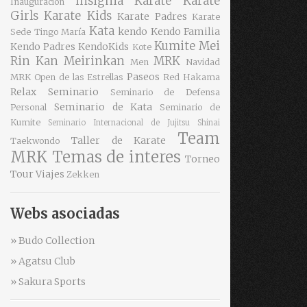
insignia
Karate
Karate
Inauguración
Girls
Karate Kids
Karate Padres
Karate
Kata
kendo
Kendo Familia
Sede Tingo María
Kumite
Mei
Kendo Padres
KendoKids
Kote
Rin Kan
Meirinkan
MRK
Men
Navidad
Paseos
MRK
Open de las Estrellas
Red Hakama
Relax
Seminario
Seminario de Defensa
Seminario de Kata
Personal
Seminario de
Kumite
Seminario Internacional de Jujitsu
Shinai
Team
Taller de Karate
Taekwondo
MRK
Temas de interes
Torneo
Tour
Viajes
Zekken
Webs asociadas
» Budo Collection
» Agatsu Club
» Sakura Sports