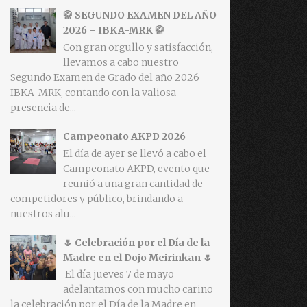
🥋 SEGUNDO EXAMEN DEL AÑO
2026 – IBKA-MRK 🥋
Con gran orgullo y satisfacción,
llevamos a cabo nuestro
Segundo Examen de Grado del año 2026
IBKA-MRK, contando con la valiosa
presencia de...
Campeonato AKPD 2026
El día de ayer se llevó a cabo el
Campeonato AKPD, evento que
reunió a una gran cantidad de
competidores y público, brindando a
nuestros alu...
🌷 Celebración por el Día de la
Madre en el Dojo Meirinkan 🌷
El día jueves 7 de mayo
adelantamos con mucho cariño
la celebración por el Día de la Madre en