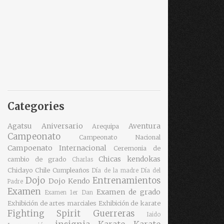
Categories
Agatsu
Aniversario
Aventura
Arequipa
Campeonato
Campeonato Nacional
Campoenato Internacional
Ceremonia de
Chicas kendokas
cambio de grado
Charlas
Chiclayo
Chile
Cumpleaños
Día de la madre
Día del
Dojo
Entrenamientos
Dojo Kendo
Padre
Examen
Examen de grado
Examen 1er Dan
Exhibición de artes marciales
Exhibición de karate
Fighting Spirit
Guerreras
Iaido