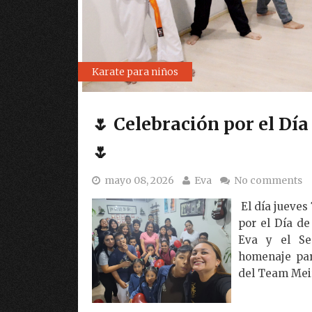
Karate
🌷 Celebración por el Dí
🌷
mayo 08, 2026
Eva
No comments
El día jueves
por el Día de
Eva y el Se
homenaje par
del Team Meir