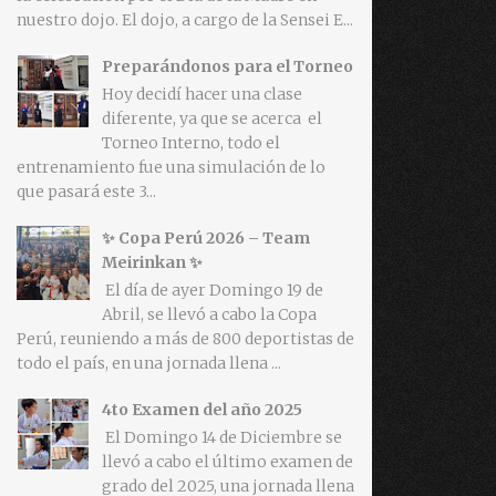
nuestro dojo. El dojo, a cargo de la Sensei E...
Preparándonos para el Torneo
Hoy decidí hacer una clase
diferente, ya que se acerca el
Torneo Interno, todo el
entrenamiento fue una simulación de lo
que pasará este 3...
✨ Copa Perú 2026 – Team
Meirinkan ✨
El día de ayer Domingo 19 de
Abril, se llevó a cabo la Copa
Perú, reuniendo a más de 800 deportistas de
todo el país, en una jornada llena ...
4to Examen del año 2025
El Domingo 14 de Diciembre se
llevó a cabo el último examen de
grado del 2025, una jornada llena