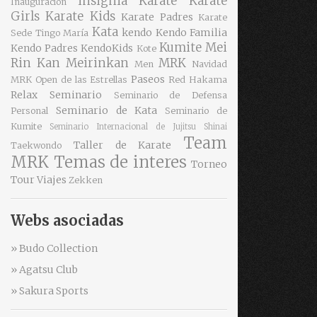
insignia
Karate
Karate
Inauguración
Girls
Karate Kids
Karate Padres
Karate
Kata
kendo
Kendo Familia
Sede Tingo María
Kumite
Mei
Kendo Padres
KendoKids
Kote
Rin Kan
Meirinkan
MRK
Men
Navidad
Paseos
MRK
Open de las Estrellas
Red Hakama
Relax
Seminario
Seminario de Defensa
Seminario de Kata
Personal
Seminario de
Kumite
Seminario Internacional de Jujitsu
Shinai
Team
Taller de Karate
Taekwondo
MRK
Temas de interes
Torneo
Tour
Viajes
Zekken
Webs asociadas
» Budo Collection
» Agatsu Club
» Sakura Sports