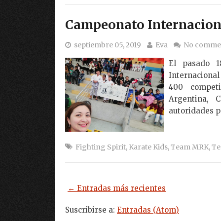
Campeonato Internacion
septiembre 05, 2019
Eva
No comme
El pasado 1
Internaciona
400 competi
Argentina, 
autoridades p
Fighting Spirit
,
Karate Kids
,
Team MRK
,
Te
← Entradas más recientes
Suscribirse a:
Entradas (Atom)