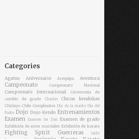
Categories
Agatsu
Aniversario
Aventura
Arequipa
Campeonato
Campeonato Nacional
Campoenato Internacional
Ceremonia de
Chicas kendokas
cambio de grado
Charlas
Chiclayo
Chile
Cumpleaños
Día de la madre
Día del
Dojo
Entrenamientos
Dojo Kendo
Padre
Examen
Examen de grado
Examen 1er Dan
Exhibición de artes marciales
Exhibición de karate
Fighting Spirit
Guerreras
Iaido