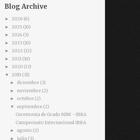
Blog Archive
2026
(6)
►
2025
(10)
►
2024
(5)
►
2023
(10)
►
2022
(12)
►
2021
(10)
►
2020
(13)
►
2019
(31)
▼
diciembre
(3)
►
noviembre
(2)
►
octubre
(2)
►
septiembre
(2)
▼
Ceremonia de Grado MRK - IBKA
Campeonato Internacional IBKA
agosto
(2)
►
julio
(3)
►