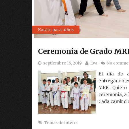
Karate para niños
Ceremonia de Grado MR
septiembre 16, 2019
Eva
No comme
El día de a
entregándole
MRK Quiero 
ceremonia, a 
Cada cambio d
Temas de interes