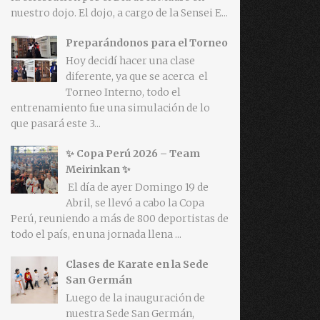
nuestro dojo. El dojo, a cargo de la Sensei E...
Preparándonos para el Torneo
Hoy decidí hacer una clase
diferente, ya que se acerca el
Torneo Interno, todo el
entrenamiento fue una simulación de lo
que pasará este 3...
✨ Copa Perú 2026 – Team
Meirinkan ✨
El día de ayer Domingo 19 de
Abril, se llevó a cabo la Copa
Perú, reuniendo a más de 800 deportistas de
todo el país, en una jornada llena ...
Clases de Karate en la Sede
San Germán
Luego de la inauguración de
nuestra Sede San Germán,