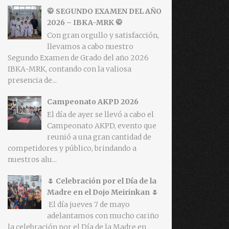
🥋 SEGUNDO EXAMEN DEL AÑO
2026 – IBKA-MRK 🥋
Con gran orgullo y satisfacción,
llevamos a cabo nuestro
Segundo Examen de Grado del año 2026
IBKA-MRK, contando con la valiosa
presencia de...
Campeonato AKPD 2026
El día de ayer se llevó a cabo el
Campeonato AKPD, evento que
reunió a una gran cantidad de
competidores y público, brindando a
nuestros alu...
🌷 Celebración por el Día de la
Madre en el Dojo Meirinkan 🌷
El día jueves 7 de mayo
adelantamos con mucho cariño
la celebración por el Día de la Madre en