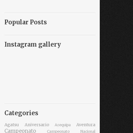
Popular Posts
Instagram gallery
Categories
Agatsu
Aniversario
Aventura
Arequipa
Campeonato
Campeonato Nacional