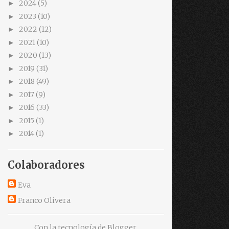
2024
(5)
►
2023
(10)
►
2022
(12)
►
2021
(10)
►
2020
(13)
►
2019
(31)
►
2018
(49)
►
2017
(9)
►
2016
(33)
►
2015
(1)
►
2014
(1)
►
Colaboradores
Eva
Franco Olivera
Con la tecnología de
Blogger
.