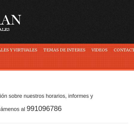
LES Y VIRTUALES
TEMAS DE INTERES
VIDEOS
CONTAC
ón sobre nuestros horarios, informes y
991096786
llámenos al