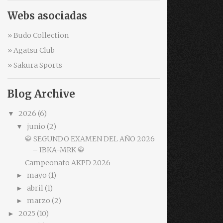
Webs asociadas
» Budo Collection
» Agatsu Club
» Sakura Sports
Blog Archive
2026
(6)
▼
junio
(2)
▼
🥋 SEGUNDO EXAMEN DEL AÑO 2026
– IBKA-MRK 🥋
Campeonato AKPD 2026
mayo
(1)
►
abril
(1)
►
marzo
(2)
►
2025
(10)
►