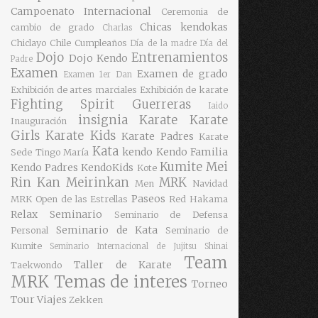
Campoenato Internacional
Ceremonia de
Chicas kendokas
cambio de grado
Charlas
Chiclayo
Chile
Cumpleaños
Día de la madre
Día del
Dojo
Entrenamientos
Dojo Kendo
Padre
Examen
Examen de grado
Examen 1er Dan
Exhibición de artes marciales
Exhibición de karate
Fighting Spirit
Guerreras
Iaido
insignia
Karate
Karate
Inauguración
Girls
Karate Kids
Karate Padres
Karate
Kata
kendo
Kendo Familia
Sede Tingo María
Kumite
Mei
Kendo Padres
KendoKids
Kote
Rin Kan
Meirinkan
MRK
Men
Navidad
Paseos
MRK
Open de las Estrellas
Red Hakama
Relax
Seminario
Seminario de Defensa
Seminario de Kata
Personal
Seminario de
Kumite
Seminario Internacional de Jujitsu
Shinai
Team
Taller de Karate
Taekwondo
MRK
Temas de interes
Torneo
Tour
Viajes
Zekken